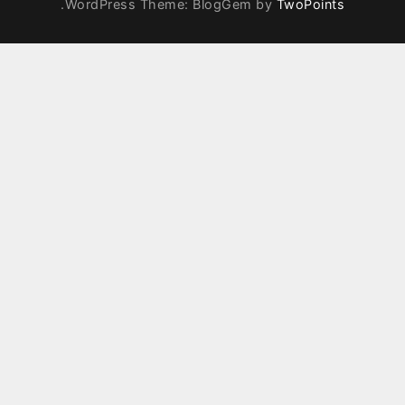
.
WordPress Theme: BlogGem by
TwoPoints