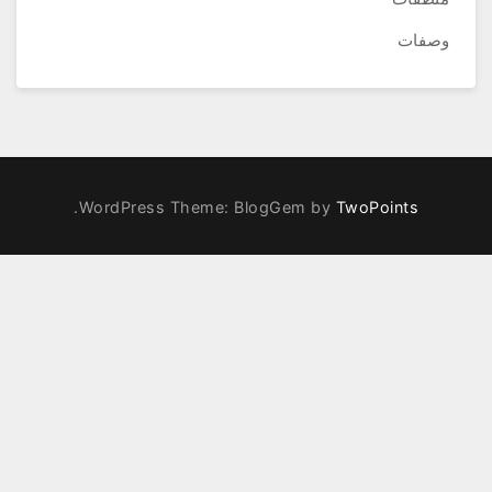
وصفات
.
WordPress Theme: BlogGem by
TwoPoints