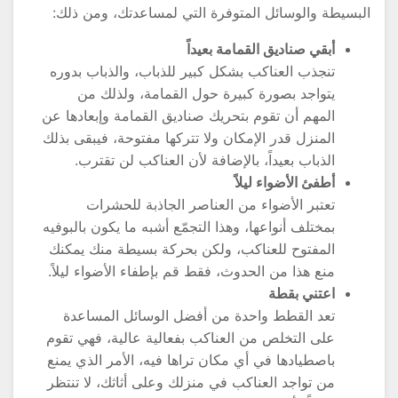
لبسيطة والوسائل المتوفرة التي لمساعدتك، ومن ذلك:
أبقي صناديق القمامة بعيداً
تنجذب العناكب بشكل كبير للذباب، والذباب بدوره
يتواجد بصورة كبيرة حول القمامة، ولذلك من
المهم أن تقوم بتحريك صناديق القمامة وإبعادها عن
المنزل قدر الإمكان ولا تتركها مفتوحة، فيبقى بذلك
الذباب بعيداً، بالإضافة لأن العناكب لن تقترب.
أطفئ الأضواء ليلاً
تعتبر الأضواء من العناصر الجاذبة للحشرات
بمختلف أنواعها، وهذا التجمّع أشبه ما يكون بالبوفيه
المفتوح للعناكب، ولكن بحركة بسيطة منك يمكنك
منع هذا من الحدوث، فقط قم بإطفاء الأضواء ليلاً.
اعتني بقطة
تعد القطط واحدة من أفضل الوسائل المساعدة
على التخلص من العناكب بفعالية عالية، فهي تقوم
باصطيادها في أي مكان تراها فيه، الأمر الذي يمنع
من تواجد العناكب في منزلك وعلى أثاثك، لا تنتظر