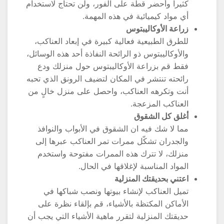
كثيراً وأحضر قطة على الفور، ولن تحتاج لاستخدام
أي مواد كيميائية في هذه المهمة.
زراعة الأوكاليبتوس
للطرق الطبيعية فعالية كبيرة في إبعاد العناكب،
والأوكاليبتوس ذو الرائحة النفاذة أحد هذه الوسائل،
فقط قم بزراعة الأوكاليبتوس حول منزلك ودع
رائحته تنتشر في المكان لتضيف الرونق الذي تحبه
أنت وتكرهه العناكب، واحصل على منزل خالٍ من
العناكب المزعجة.
أغلق كل الشقوق
مما لا شك فيه ان الشقوق في الأبواب والنوافذ
والجدران تشكّل ممرات تمر العناكب عبرها إلى
منزلك، لا تترك هذه الممرات مفتوحة واستخدم
المواد المناسبة لإغلاقها في الحال.
اعتني بحديقتك المنزلية
تميل العناكب لإنشاء بيوتها ونصب شباكها في
الأماكن المكتظة بالأشياء، قم بإلقاء نظرة على
حديقتك المنزلية لتقرر ماهية الأشياء التي يجب أن