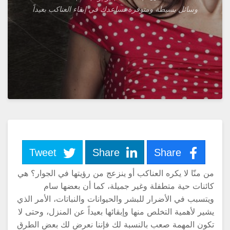
وسائل بسيطة ومتوفرة تساعدك في إبقاء العناكب بعيداً
Tweet
Share
Share
ن منّا لا يكره العناكب أو ينزعج من رؤيتها في الجوار؟ هي
ائنات حية متطفلة وغير جميلة، كما أن بعضها سام
يتسبب في الأضرار للبشر والحيوانات والنباتات، الأمر الذي
شير لأهمية التخلص منها وإبقائها بعيداً عن المنزل، وحتى لا
كون المهمة صعب بالنسبة لك فإننا نعرض لك بعض الطرق